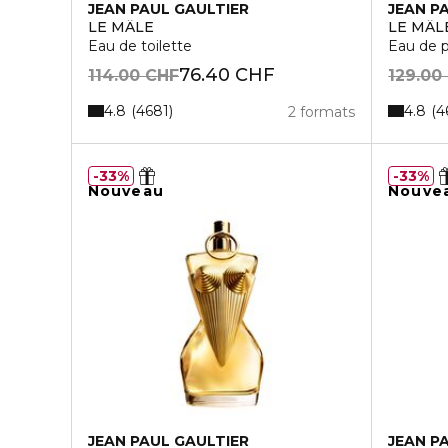
JEAN PAUL GAULTIER
JEAN P
LE MÂLE
LE MÂL
Eau de toilette
Eau de 
76.40 CHF
114.00 CHF
129.00
4.8
4.8
4681
4
2 formats
33%
33%
Nouveau
Nouve
JEAN PAUL GAULTIER
JEAN P