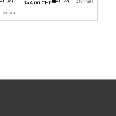
4.6
4.6
45
22
2 formats
144.00 CHF
2 formats