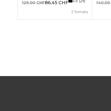
4.9
29
86.45 CHF
129.00 CHF
140.00
2 formats