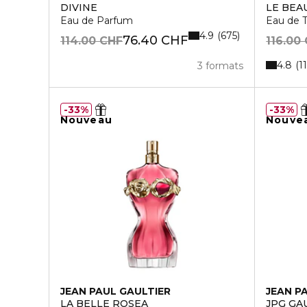
DIVINE
LE BEA
Eau de Parfum
Eau de T
4.9
675
76.40 CHF
114.00 CHF
116.00
4.8
1
3 formats
33%
33%
Nouveau
Nouve
JEAN PAUL GAULTIER
JEAN P
LA BELLE ROSEA
JPG GAU