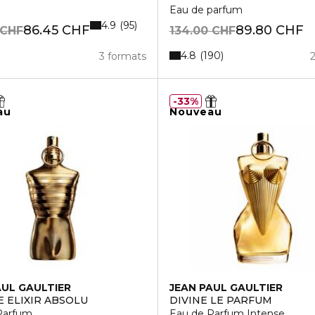
Eau de parfum
4.9
95
86.45 CHF
89.80 CHF
 CHF
134.00 CHF
4.8
190
3 formats
33%
au
Nouveau
AUL GAULTIER
JEAN PAUL GAULTIER
E ELIXIR ABSOLU
DIVINE LE PARFUM
Parfum
Eau de Parfum Intense