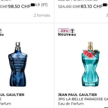
4.9
97
98.50 CHF
83.10 CHF
 CHF
124.00 CHF
2 formats
33%
au
Nouveau
AUL GAULTIER
JEAN PAUL GAULTIER
E
JPG LA BELLE PARADISE 
Parfum
Eau de Parfum