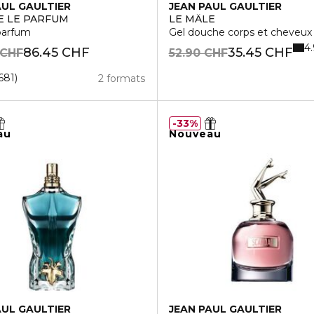
AUL GAULTIER
JEAN PAUL GAULTIER
E LE PARFUM
LE MÂLE
parfum
Gel douche corps et cheveux
4.
86.45 CHF
35.45 CHF
 CHF
52.90 CHF
681
2 formats
33%
au
Nouveau
AUL GAULTIER
JEAN PAUL GAULTIER