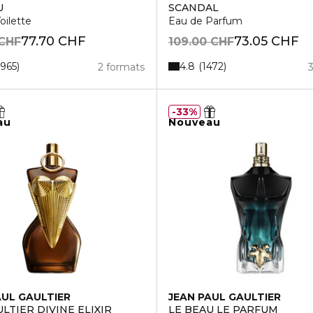
U
SCANDAL
oilette
Eau de Parfum
77.70 CHF
73.05 CHF
 CHF
109.00 CHF
4.8
1965
1472
2 formats
33%
au
Nouveau
AUL GAULTIER
JEAN PAUL GAULTIER
LTIER DIVINE ELIXIR
LE BEAU LE PARFUM