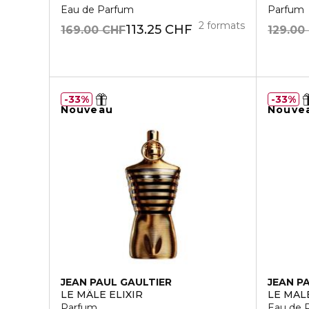
Eau de Parfum
Parfum
2 formats
113.25 CHF
169.00 CHF
129.00
33%
33%
Nouveau
Nouve
JEAN PAUL GAULTIER
JEAN P
LE MÂLE ELIXIR
LE MAL
Parfum
Eau de 