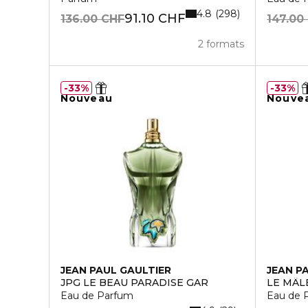
4.8
298
91.10 CHF
136.00 CHF
147.00
2 formats
33%
33%
Nouveau
Nouve
JEAN PAUL GAULTIER
JEAN P
JPG LE BEAU PARADISE GAR
LE MÂL
Eau de Parfum
Eau de 