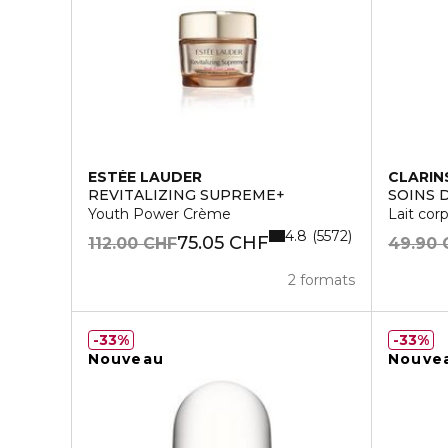
ESTÉE LAUDER
CLARIN
REVITALIZING SUPREME+
SOINS 
Youth Power Crème
Lait cor
4.8
5572
75.05 CHF
112.00 CHF
49.90 
2 formats
33%
33%
Nouveau
Nouve