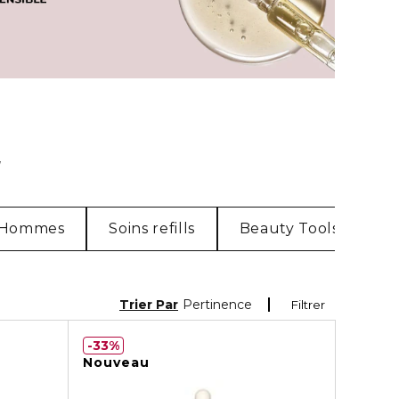
N
Hommes
Soins refills
Beauty Tools
To
Trier Par
Pertinence
Filtrer
33%
Nouveau