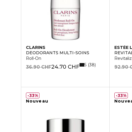
CLARINS
ESTÉE 
DÉODORANTS MULTI-SOINS
REVITA
Roll-On
Revital
5
38
24.70 CHF
36.90 CHF
92.90 
33%
33%
Nouveau
Nouve