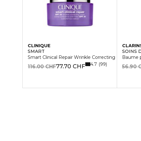
CLINIQUE
CLARIN
SMART
SOINS 
Smart Clinical Repair Wrinkle Correcting Cream SP
Baume p
4.7
99
77.70 CHF
116.00 CHF
56.90 