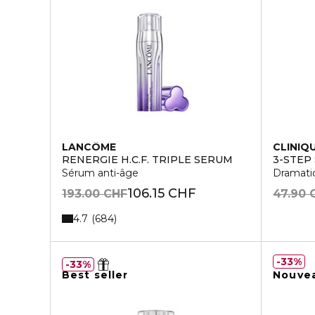
LANCÔME
CLINIQ
RENERGIE H.C.F. TRIPLE SERUM
3-STEP
Sérum anti-âge
Dramatic
106.15 CHF
193.00 CHF
47.90 
4.7
684
33%
33%
Best seller
Nouve