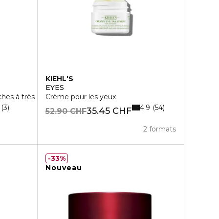
KIEHL'S
EYES
hes à très sèches avec protection UV
Crème pour les yeux
4.9
3
54
35.45 CHF
52.90 CHF
2 formats
33%
Nouveau