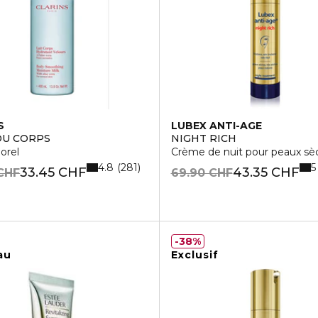
S
LUBEX ANTI-AGE
DU CORPS
NIGHT RICH
porel
Crème de nuit pour peaux sèc
4.8
5
281
33.45 CHF
43.35 CHF
CHF
69.90 CHF
38%
au
Exclusif