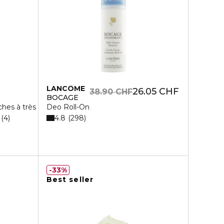
LANCÔME
26.05 CHF
38.90 CHF
BOCAGE
hes à très sèches
Deo Roll-On
4.8
4
298
33%
Best seller