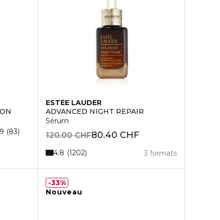
ESTÉE LAUDER
-ON
ADVANCED NIGHT REPAIR
Sérum
.9
83
80.40 CHF
120.00 CHF
4.8
1202
3 formats
33%
Nouveau