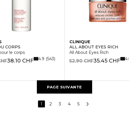
S
CLINIQUE
DU CORPS
ALL ABOUT EYES RICH
F 30
our le corps
All About Eyes Rich
4.9
4.
543
38.10 CHF
35.45 CHF
CHF
52.90 CHF
PAGE SUIVANTE
1
2
3
4
5