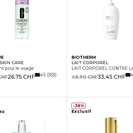
UE
BIOTHERM
 SKIN CARE
LAIT CORPOREL
t pour le visage
LAIT CORPOREL CONTRE L
4.5
4
353
26.75 CHF
33.45 CHF
CHF
49.90 CHF
38%
au
Exclusif