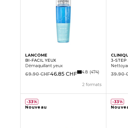
LANCÔME
CLINIQ
BI-FACIL YEUX
3-STEP
Démaquillant yeux
Nettoyan
4.8
474
46.85 CHF
69.90 CHF
39.90 
2 formats
33%
33%
Nouveau
Nouve