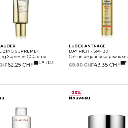
LAUDER
LUBEX ANTI-AGE
LIZING SUPREME+
DAY RICH - SPF 30
izing Supreme CCCrème
Crème de jour pour peaux sèc
4.8
5
141
62.25 CHF
43.35 CHF
CHF
69.90 CHF
33%
au
Nouveau