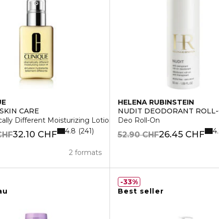
UE
HELENA RUBINSTEIN
 SKIN CARE
NUDIT DEODORANT ROLL
ally Different Moisturizing Lotion+
Deo Roll-On
4.8
4
241
32.10 CHF
26.45 CHF
CHF
52.90 CHF
2 formats
33%
au
Best seller