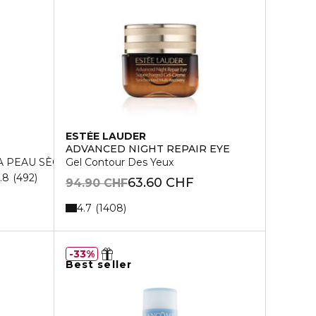
ESTÉE LAUDER
ADVANCED NIGHT REPAIR EYE
A PEAU SÈCHE
Gel Contour Des Yeux
.8
492
63.60 CHF
94.90 CHF
4.7
1408
33%
Best seller