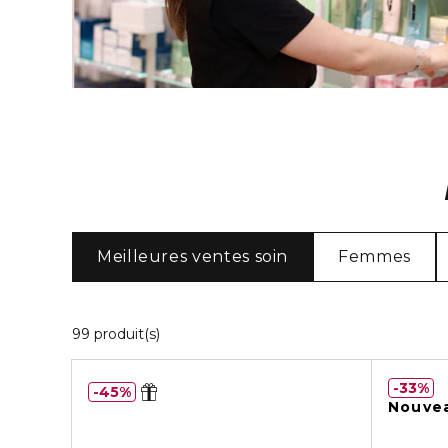
Meilleures ventes soin
Femmes
20 Produits Affichés
99 produit(s)
33%
45%
Nouve