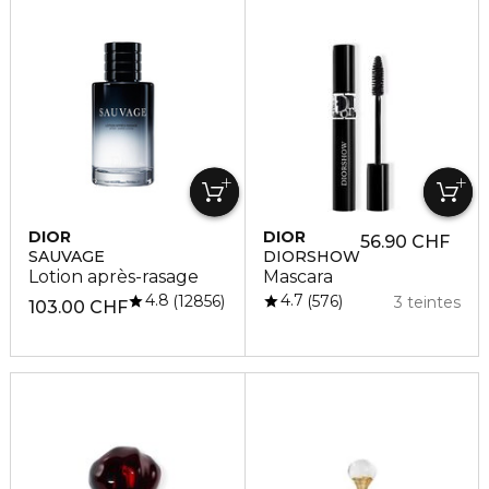
DIOR
DIOR
56.90 CHF
SAUVAGE
DIORSHOW
Lotion après-rasage
Mascara
4.8
4.7
12856
576
3 teintes
103.00 CHF