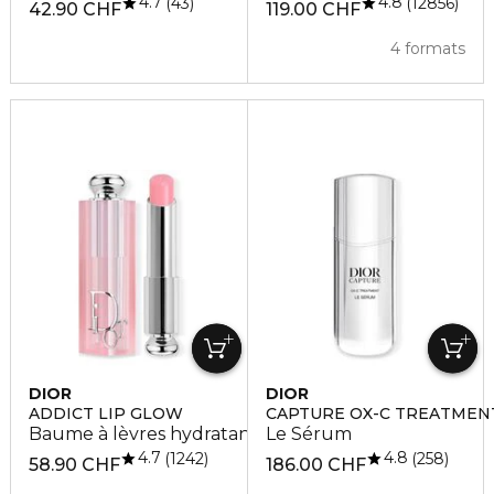
4.7
4.8
43
12856
42.90 CHF
119.00 CHF
4 formats
DIOR
DIOR
ADDICT LIP GLOW
CAPTURE OX-C TREATMEN
Baume à lèvres hydratant 48 h
Le Sérum
4.7
4.8
1242
258
58.90 CHF
186.00 CHF