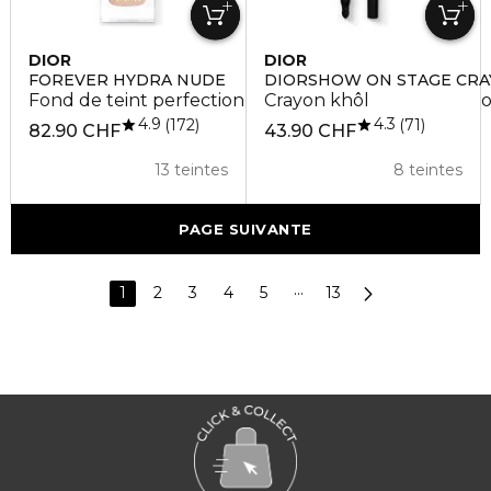
DIOR
DIOR
FOREVER HYDRA NUDE
DIORSHOW ON STAGE CR
Fond de teint perfection naturelle 24 h et hydratati
Crayon khôl
4.9
4.3
172
71
82.90 CHF
43.90 CHF
13 teintes
8 teintes
PAGE SUIVANTE
1
2
3
4
5
···
13