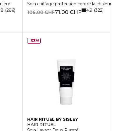
uleur
Soin coiffage protection contre la chaleur
.8
4.9
286
322
71.00 CHF
106.00 CHF
33%
HAIR RITUEL BY SISLEY
HAIR RITUEL
Soin Lavant Doux Pureté