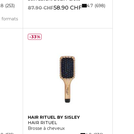
.8
4.7
253
698
58.90 CHF
87.90 CHF
2 formats
33%
HAIR RITUEL BY SISLEY
HAIR RITUEL
Brosse à cheveux