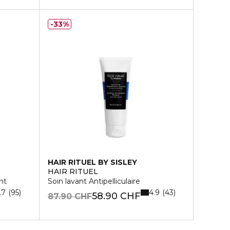
33%
HAIR RITUEL BY SISLEY
HAIR RITUEL
nt
Soin lavant Antipelliculaire
.7
4.9
95
43
58.90 CHF
87.90 CHF