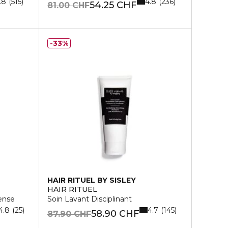
.8
4.8
515
236
54.25 CHF
81.00 CHF
33%
HAIR RITUEL BY SISLEY
HAIR RITUEL
ense
Soin Lavant Disciplinant
4.8
4.7
25
145
58.90 CHF
87.90 CHF