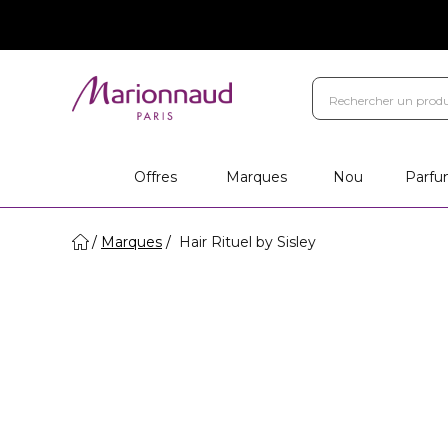
Marques
Votre cadeau
Ca
Magasins
Offres
Marques
Nou
Parfu
Marques
Hair Rituel by Sisley