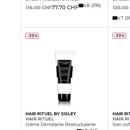
4.8
395
77.70 CHF
116.00 CHF
126.00
4.7
2
33%
33%
HAIR RITUEL BY SISLEY
HAIR RI
HAIR RITUEL
HAIR R
Crème Démelante Restructurante
Soin coi