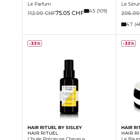
Le Parfum
Le Sérum
4.5
109
75.05 CHF
112.00 CHF
206.00
4.7
4
33%
33%
HAIR RITUEL BY SISLEY
HAIR RI
HAIR RITUEL
HAIR R
L'huile Précieuse Cheveux
Le Baum