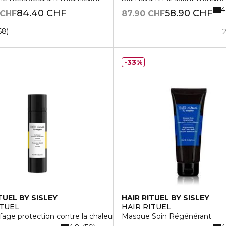
4
84.40 CHF
58.90 CHF
 CHF
87.90 CHF
68
33%
TUEL BY SISLEY
HAIR RITUEL BY SISLEY
ITUEL
HAIR RITUEL
ffage protection contre la chaleur
Masque Soin Régénérant