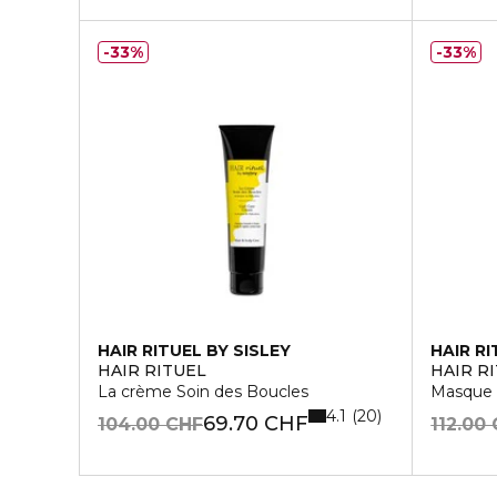
33%
33%
HAIR RITUEL BY SISLEY
HAIR RI
HAIR RITUEL
HAIR R
La crème Soin des Boucles
Masque 
4.1
20
69.70 CHF
104.00 CHF
112.00