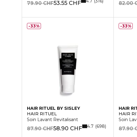
4.7
316
53.55 CHF
79.90 CHF
82.00 
33%
33%
HAIR RITUEL BY SISLEY
HAIR RI
HAIR RITUEL
HAIR R
Soin Lavant Revitalisant
Soin Lav
4.7
698
58.90 CHF
87.90 CHF
87.90 