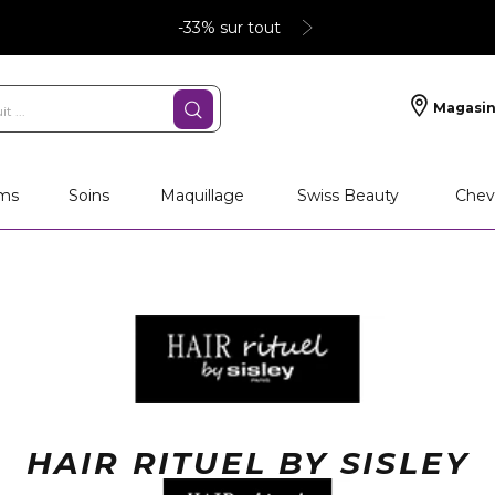
-33% sur tout
Magasin
deaux personnalisés
SOINS
Maquillage
PA
ms
Soins
Maquillage
Swiss Beauty
Chev
HAIR RITUEL BY SISLEY