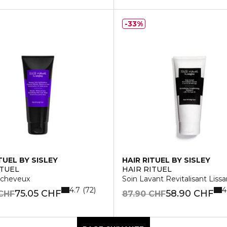
33%
TUEL BY SISLEY
HAIR RITUEL BY SISLEY
ITUEL
HAIR RITUEL
cheveux
Soin Lavant Revitalisant Lissa
4.7
4
72
75.05 CHF
58.90 CHF
 CHF
87.90 CHF