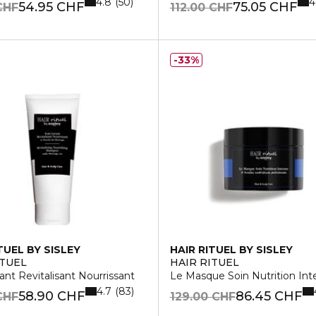
4.8
4
50
54.95 CHF
75.05 CHF
CHF
112.00 CHF
33%
TUEL BY SISLEY
HAIR RITUEL BY SISLEY
ITUEL
HAIR RITUEL
ant Revitalisant Nourrissant
Le Masque Soin Nutrition Int
4.7
83
58.90 CHF
86.45 CHF
CHF
129.00 CHF