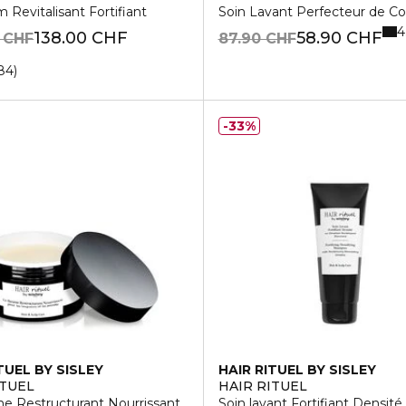
 Revitalisant Fortifiant
Soin Lavant Perfecteur de Co
4
138.00 CHF
58.90 CHF
 CHF
87.90 CHF
84
33%
TUEL BY SISLEY
HAIR RITUEL BY SISLEY
ITUEL
HAIR RITUEL
e Restructurant Nourrissant
Soin lavant Fortifiant Densité