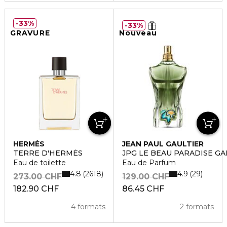
33%
33%
GRAVURE
Nouveau
HERMÈS
JEAN PAUL GAULTIER
TERRE D'HERMÈS
JPG LE BEAU PARADISE GA
Eau de toilette
Eau de Parfum
4.8
4.9
2618
29
273.00 CHF
129.00 CHF
182.90 CHF
86.45 CHF
4 formats
2 formats