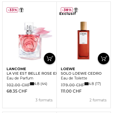
33%
38%
Exclusif
LANCÔME
LOEWE
LA VIE EST BELLE ROSE EXTRAORDINAIRE
SOLO LOEWE CEDRO
Eau de Parfum
Eau de Toilette
4.8
4.8
44
17
102.00 CHF
179.00 CHF
68.35 CHF
111.00 CHF
3 formats
2 formats