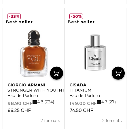
33%
50%
Best seller
Best seller
GIORGIO ARMANI
GISADA
STRONGER WITH YOU INTENSELY
TITANIUM
Eau de Parfum
Eau de Parfum
4.8
4.7
624
27
98.90 CHF
149.00 CHF
66.25 CHF
74.50 CHF
2 formats
2 formats