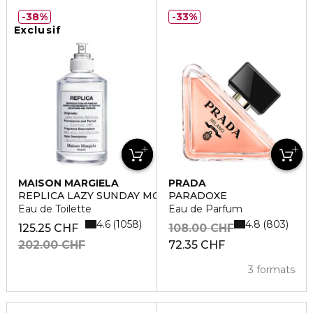
38%
33%
Exclusif
MAISON MARGIELA
PRADA
REPLICA LAZY SUNDAY MORNING
PARADOXE
Eau de Toilette
Eau de Parfum
4.6
4.8
1058
803
125.25 CHF
108.00 CHF
202.00 CHF
72.35 CHF
3 formats