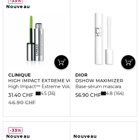
33%
Nouveau
CLINIQUE
DIOR
HIGH IMPACT EXTREME VOLUME MAS
DSHOW MAXIMIZER
High Impact™ Extreme Volume Mascara
Base-sérum mascara
4.5
4.8
36
164
31.40 CHF
56.90 CHF
46.90 CHF
33%
Nouveau
Nouveau