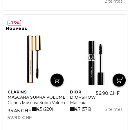
2 teintes
33%
Nouveau
CLARINS
DIOR
56.90 CHF
MASCARA SUPRA VOLUME
DIORSHOW
Clarins Mascara Supra Volume
Mascara
4.5
4.7
220
576
3 teintes
35.45 CHF
52.90 CHF