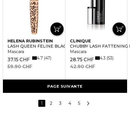
HELENA RUBINSTEIN
CLINIQUE
LASH QUEEN FELINE BLACKS WATER
CHUBBY LASH FATTENING
Mascara
Mascara
4.7
4.3
47
53
37.15 CHF
28.75 CHF
59.90 CHF
42.90 CHF
PAGE SUIVANTE
1
2
3
4
5