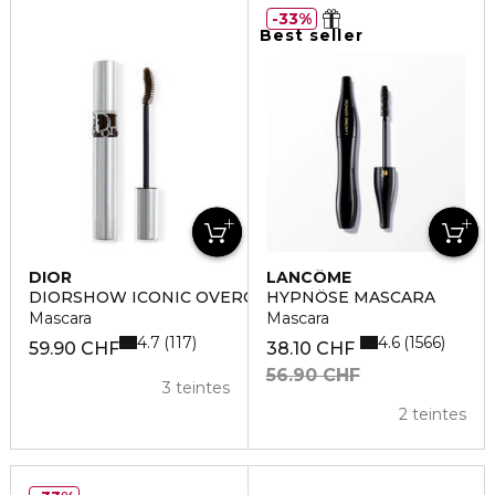
33%
Best seller
DIOR
LANCÔME
DIORSHOW ICONIC OVERCURL
HYPNÔSE MASCARA
Mascara
Mascara
4.7
4.6
117
1566
59.90 CHF
38.10 CHF
56.90 CHF
3 teintes
2 teintes