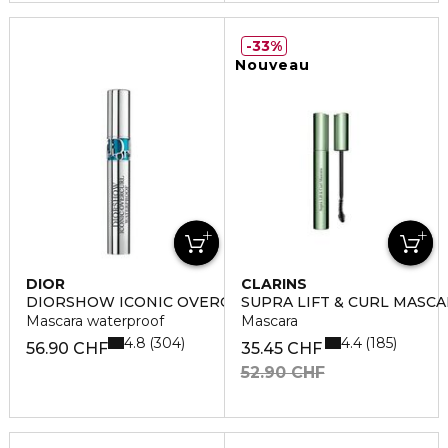
33%
Nouveau
DIOR
CLARINS
DIORSHOW ICONIC OVERCURL
SUPRA LIFT & CURL MASC
Mascara waterproof
Mascara
4.8
4.4
304
185
56.90 CHF
35.45 CHF
52.90 CHF