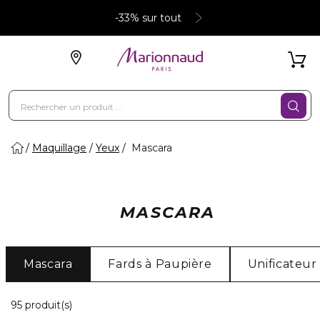
-33% sur tout
Maquillage
Yeux
Mascara
MASCARA
Mascara
Fards à Paupière
Unificateur
20 Produits Affichés
95 produit(s)