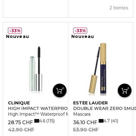
2 teintes
33%
33%
Nouveau
Nouveau
CLINIQUE
ESTÉE LAUDER
HIGH IMPACT WATERPROOF MASCARA
DOUBLE WEAR ZERO SMU
High Impact™ Waterproof Mascara
Mascara
4.6
4.7
115
41
28.75 CHF
36.10 CHF
42.90 CHF
53.90 CHF