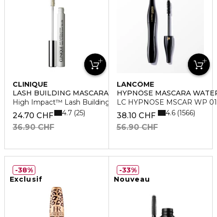
CLINIQUE
LANCÔME
LASH BUILDING MASCARA
HYPNÔSE MASCARA WATE
High Impact™ Lash Building Primer
LC HYPNOSE MSCAR WP 01
4.7
4.6
25
1566
24.70 CHF
38.10 CHF
36.90 CHF
56.90 CHF
38%
33%
Exclusif
Nouveau