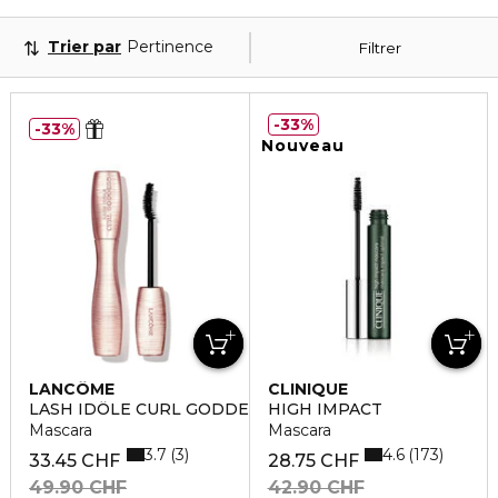
Trier par
Pertinence
Filtrer
33%
33%
Nouveau
LANCÔME
CLINIQUE
LASH IDÔLE CURL GODDESS
HIGH IMPACT
Mascara
Mascara
3.7
4.6
3
173
33.45 CHF
28.75 CHF
49.90 CHF
42.90 CHF