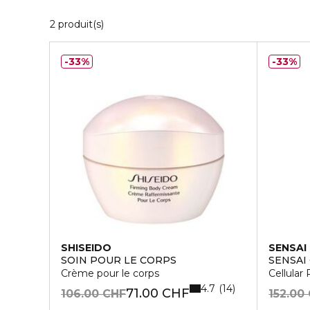
2 Produits Affichés
2 produit(s)
33%
33%
SHISEIDO
SENSAI
SOIN POUR LE CORPS
SENSAI
Crème pour le corps
Cellular
4.7
14
71.00 CHF
106.00 CHF
152.00