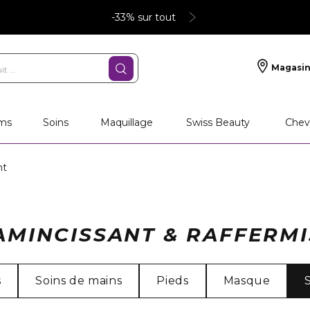
-33% sur tout
Magasin
ms
Soins
Maquillage
Swiss Beauty
Chev
nt
AMINCISSANT & RAFFERM
s
Soins de mains
Pieds
Masque