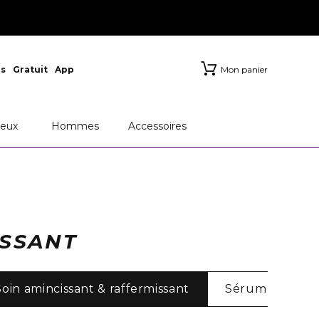
s
Gratuit
App
Mon panier
eux
Hommes
Accessoires
ISSANT
Soin amincissant & raffermissant
Sérum
Ne