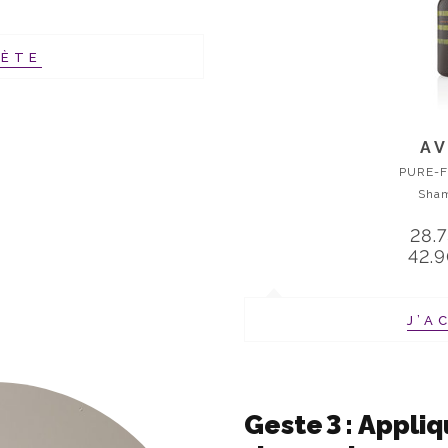
HÈTE
A
PURE-
Sha
28.
42.
J’A
Geste 3 : Appli