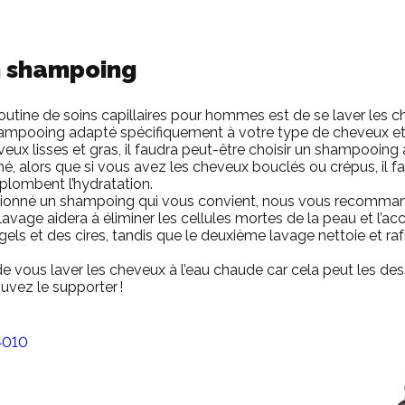
un shampoing
outine de soins capillaires pour hommes est de se laver les 
hampooing adapté spécifiquement à votre type de cheveux et
veux lisses et gras, il faudra peut-être choisir un shampooi
hé, alors que si vous avez les cheveux bouclés ou crépus, il 
 plombent l’hydratation.
tionné un shampoing qui vous convient, nous vous recommando
 lavage aidera à éliminer les cellules mortes de la peau et l’a
els et des cires, tandis que le deuxième lavage nettoie et rafra
e vous laver les cheveux à l’eau chaude car cela peut les des
ouvez le supporter !