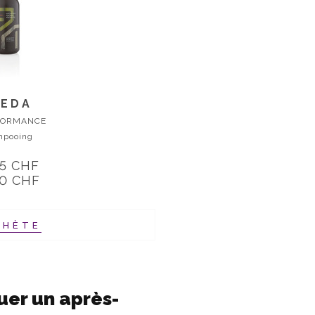
VEDA
FORMANCE
mpooing
75 CHF
90 CHF
CHÈTE
quer un après-