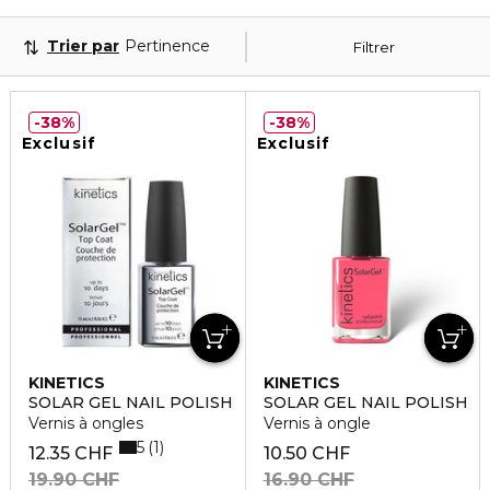
Trier par
Pertinence
Filtrer
38%
38%
Exclusif
Exclusif
KINETICS
KINETICS
SOLAR GEL NAIL POLISH
SOLAR GEL NAIL POLISH
Vernis à ongles
Vernis à ongle
5
1
12.35 CHF
10.50 CHF
19.90 CHF
16.90 CHF