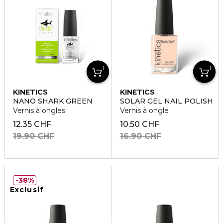
KINETICS
KINETICS
NANO SHARK GREEN
SOLAR GEL NAIL POLISH
Vernis à ongles
Vernis à ongle
12.35 CHF
10.50 CHF
19.90 CHF
16.90 CHF
38%
Exclusif