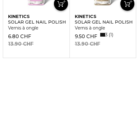
KINETICS
KINETICS
SOLAR GEL NAIL POLISH
SOLAR GEL NAIL POLISH
Vernis à ongle
Vernis à ongle
3
1
6.80 CHF
9.50 CHF
13.90 CHF
13.90 CHF