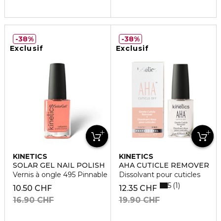
38%
38%
Exclusif
Exclusif
KINETICS
KINETICS
SOLAR GEL NAIL POLISH
AHA CUTICLE REMOVER
Vernis à ongle 495 Pinnable
Dissolvant pour cuticles
5
1
10.50 CHF
12.35 CHF
16.90 CHF
19.90 CHF