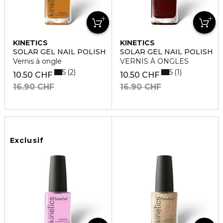
KINETICS
KINETICS
SOLAR GEL NAIL POLISH
SOLAR GEL NAIL POLISH
Vernis à ongle
VERNIS À ONGLES
5
5
2
1
10.50 CHF
10.50 CHF
16.90 CHF
16.90 CHF
Exclusif