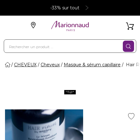
-33% sur tout
CHEVEUX
Cheveux
Masque & sérum capillaire
Hair Ri