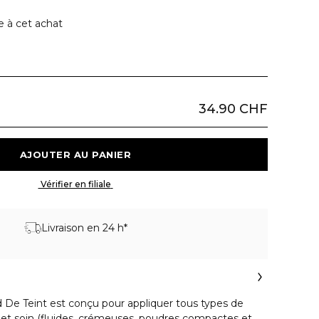
e à cet achat
34.90 CHF
 AJOUTER AU PANIER 
 Vérifier en filiale 
Livraison en 24 h*
 De Teint est conçu pour appliquer tous types de
 et soin (fluides, crémeuses, poudres compactes et