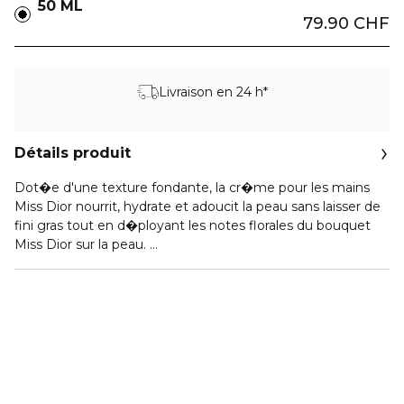
50 ML
79.90 CHF
Livraison en 24 h*
Détails produit
Dot�e d'une texture fondante, la cr�me pour les mains
Miss Dior nourrit, hydrate et adoucit la peau sans laisser de
fini gras tout en d�ployant les notes florales du bouquet
Miss Dior sur la peau.
Formul�e avec 97 % d'ingr�dients d'origine naturelle� et
infus�e d'eau de rose centifolia, ingr�dient signature de la
gamme, cette cr�ation s'inscrit dans le rituel � la rose
Miss Dior.
Rond et nomade, son �crin arbore en relief le motif pied-
de-poule, code intemporel de Miss Dior.