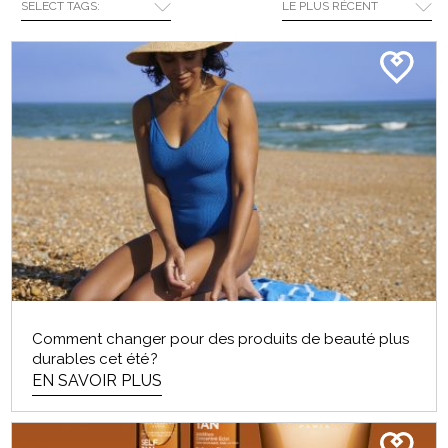
SELECT TAGS:
LE PLUS RÉCENT
tendance éphémère, détrompez-vous. Après des...
EN SAVOIR PLUS
ROUTINE QUOTIDIENNE DE
SOINS DE LA PEAU POUR LES
HOMMES
Comment changer pour des produits de beauté plus
durables cet été ?
Messieurs, si votre idée d’une « routine de soins de
EN SAVOIR PLUS
la peau solide » est un peu de savon...
EN SAVOIR PLUS