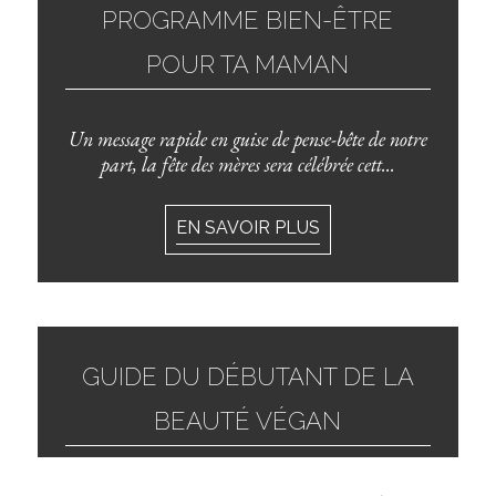
PROGRAMME BIEN-ÊTRE
POUR TA MAMAN
Un message rapide en guise de pense-bête de notre
part, la fête des mères sera célébrée cett...
EN SAVOIR PLUS
GUIDE DU DÉBUTANT DE LA
BEAUTÉ VÉGAN
Si vous pensiez que la beauté végan était une