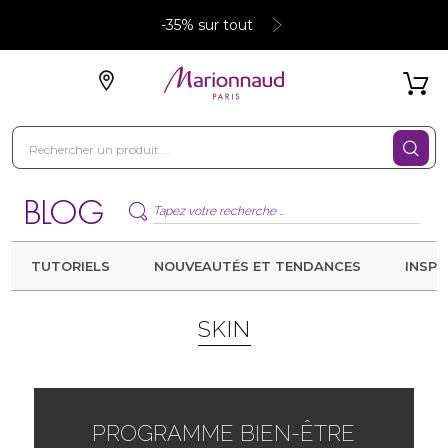
-35% sur tout
TUTORIELS
NOUVEAUTÉS ET TENDANCES
INSPI
SKIN
PROGRAMME BIEN-ÊTRE