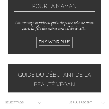
POUR TA MAMAN
Un message rapide en guise de pense-bête de notre
part, la fête des mères sera célébrée cett...
EN SAVOIR PLUS
GUIDE DU DÉBUTANT DE LA
BEAUTÉ VÉGAN
Si vous pensiez que la beauté végan était une
SELECT TAGS:
LE PLUS RÉCENT
tendance éphémère, détrompez-vous. Après des...