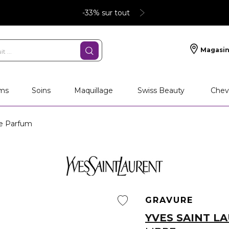
-33% sur tout
Magasin
ms
Soins
Maquillage
Swiss Beauty
Chev
de Parfum
GRAVURE
YVES SAINT L