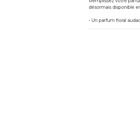
Remplissez votre parfu
désormais disponible e
• Un parfum floral auda
marocaine radieuse et 
impression sensuelle q
• Conçu pour la femme ins
à lʼintensité aromatiq
• Le système de recharg
pompe, vissez la recha
puis tournez sur OFF et
• Ce système de rechar
rechargeables de Libre
90 ml. Cette innovatio
plastique et 100% de m
un geste de luxe durabl
design rechargeable qui
emblématique tout en r
puissant, durable, Libre
identité.
Dévissez la pompe, tou