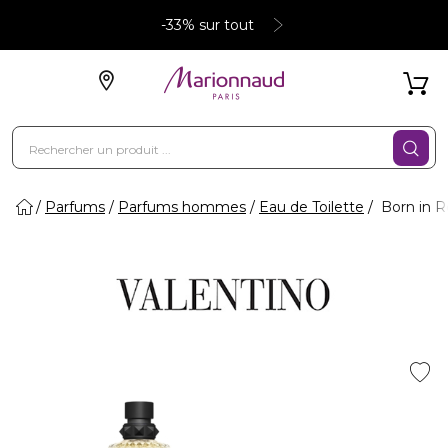
-33% sur tout
Parfums
Parfums hommes
Eau de Toilette
Born in R