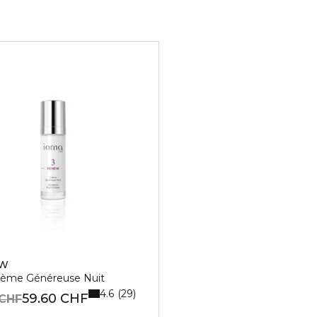
EW
ème Généreuse Nuit
4.6
29
59.60 CHF
 CHF