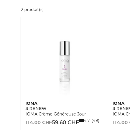
2 Produits Affichés
2 produit(s)
IOMA
IOMA
3 RENEW
3 REN
IOMA Crème Généreuse Jour
IOMA Cr
4.7
49
59.60 CHF
114.00 CHF
114.00