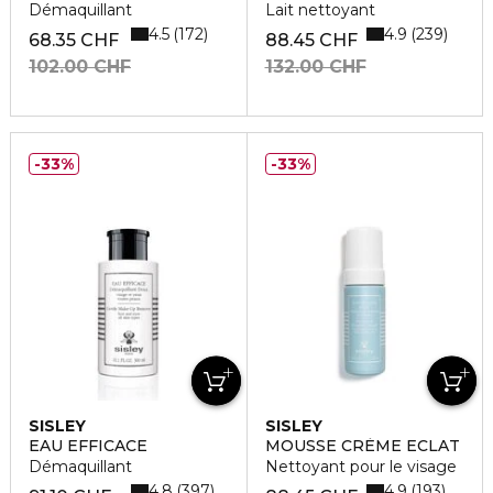
Démaquillant
Lait nettoyant
4.5
4.9
172
239
68.35 CHF
88.45 CHF
102.00 CHF
132.00 CHF
33%
33%
SISLEY
SISLEY
EAU EFFICACE
MOUSSE CRÈME ECLAT
Démaquillant
Nettoyant pour le visage
4.8
4.9
397
193