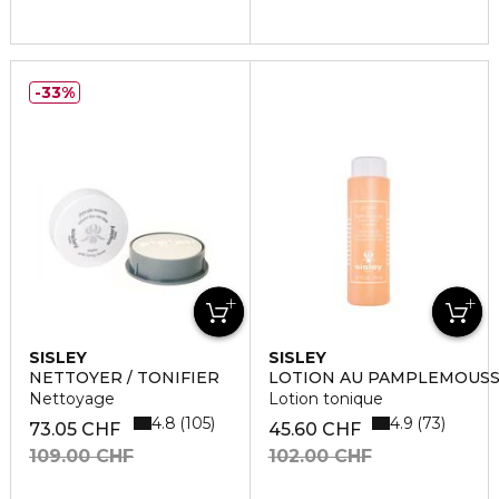
33%
SISLEY
SISLEY
NETTOYER / TONIFIER
LOTION AU PAMPLEMOUS
Nettoyage
Lotion tonique
4.8
4.9
105
73
73.05 CHF
45.60 CHF
109.00 CHF
102.00 CHF