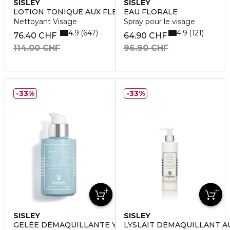
SISLEY
SISLEY
LOTION TONIQUE AUX FLEURS
EAU FLORALE
Nettoyant Visage
Spray pour le visage
4.9
4.9
647
121
76.40 CHF
64.90 CHF
114.00 CHF
96.90 CHF
33%
33%
SISLEY
SISLEY
GELÉE DÉMAQUILLANTE YEUX ET LÈVRES
LYSLAIT DÉMAQUILLANT A