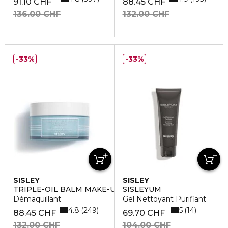
91.10 CHF
88.45 CHF
136.00 CHF
132.00 CHF
33%
33%
SISLEY
SISLEY
TRIPLE-OIL BALM MAKE-UP REMOVER & CLEANSER
SISLEYUM
Démaquillant
Gel Nettoyant Purifiant
4.8
5
249
14
88.45 CHF
69.70 CHF
132.00 CHF
104.00 CHF