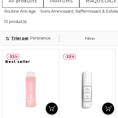
All products
PARFUMS
MAQUILLAGE
Routine Anti-âge
Soins Amincissant, Raffermissant & Exfoli
10 Produits Affichés
10 produit(s)
Trier par
Pertinence
Filtrer
33%
33%
Best seller