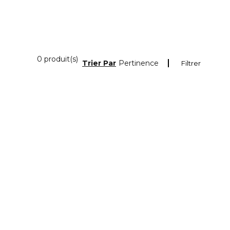
0 Produits Affichés
0 produit(s)
Trier Par
Pertinence
Filtrer