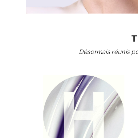
T
Désormais réunis po