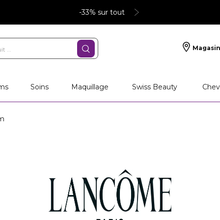
-33% sur tout
Magasin
ms
Soins
Maquillage
Swiss Beauty
Chev
um