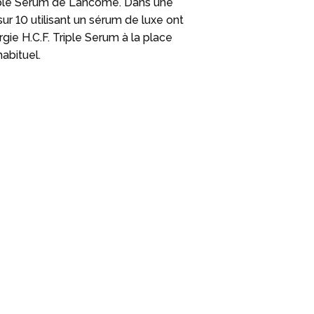
iple Serum de Lancôme. Dans une
r 10 utilisant un sérum de luxe ont
rgie H.C.F. Triple Serum à la place
abituel.