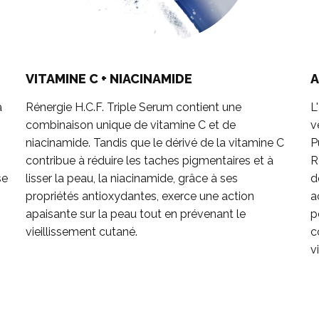
VITAMINE C + NIACINAMIDE
A
à
Rénergie H.C.F. Triple Serum contient une
L
combinaison unique de vitamine C et de
v
niacinamide. Tandis que le dérivé de la vitamine C
P
contribue à réduire les taches pigmentaires et à
R
se
lisser la peau, la niacinamide, grâce à ses
d
propriétés antioxydantes, exerce une action
a
s
apaisante sur la peau tout en prévenant le
p
vieillissement cutané.
c
v