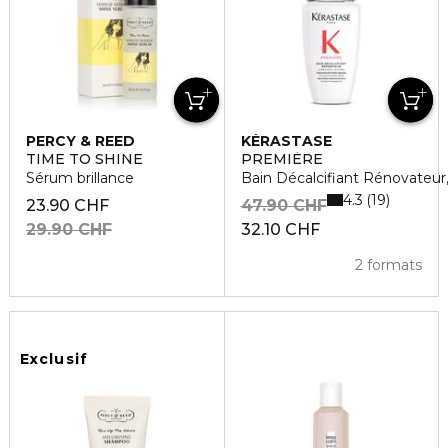
PERCY & REED
KÉRASTASE
TIME TO SHINE
PREMIÈRE
Sérum brillance
Bain Décalcifiant Rénovateur
4.3
19
23.90 CHF
47.90 CHF
29.90 CHF
32.10 CHF
2 formats
Exclusif