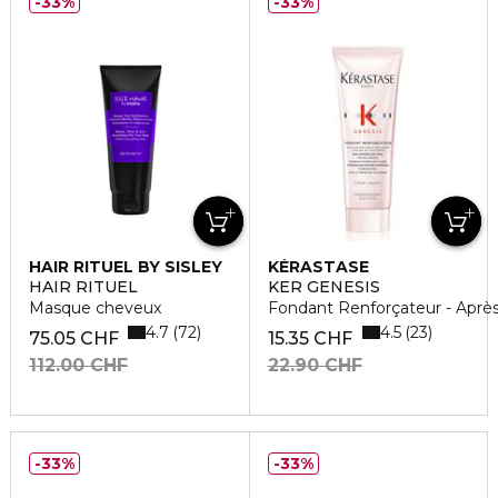
33%
33%
HAIR RITUEL BY SISLEY
KÉRASTASE
HAIR RITUEL
KER GENESIS
Masque cheveux
Fondant Renforçateur - Apr
4.7
4.5
72
23
75.05 CHF
15.35 CHF
112.00 CHF
22.90 CHF
33%
33%