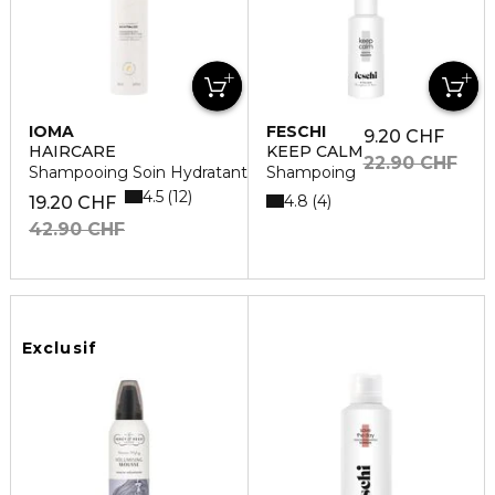
IOMA
FESCHI
9.20 CHF
HAIRCARE
KEEP CALM
22.90 CHF
Shampooing Soin Hydratant Anti-Casse
Shampoing
4.5
12
4.8
4
19.20 CHF
42.90 CHF
Exclusif