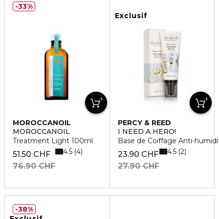
33%
Exclusif
MOROCCANOIL
PERCY & REED
MOROCCANOIL
I NEED A HERO!
Treatment Light 100ml
Base de Coiffage Anti-humidi
4.5
4.5
4
2
51.50 CHF
23.90 CHF
76.90 CHF
27.90 CHF
38%
Exclusif