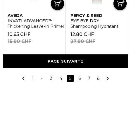
AVEDA
PERCY & REED
INVATI ADVANCED™
BYE BYE DRY
Thickening Leave-In Primer
Shampooing Hydratant
10.65 CHF
12.80 CHF
15.90 CHF
27.90 CHF
PAGE SUIVANTE
1
···
3
4
5
6
7
8