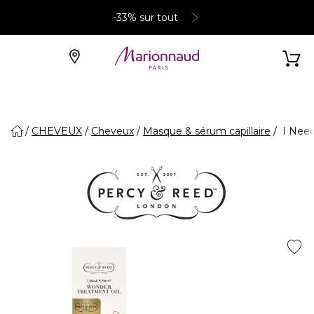
-33% sur tout
CHEVEUX
Cheveux
Masque & sérum capillaire
I Need