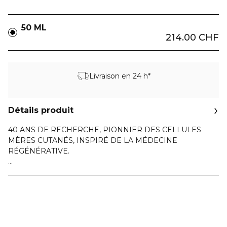
50 ML
214.00 CHF
Livraison en 24 h*
Détails produit
40 ANS DE RECHERCHE, PIONNIER DES CELLULES
MÈRES CUTANÉS, INSPIRÉ DE LA MÉDECINE
RÉGÉNÉRATIVE.
La nuit, la peau perd 28 % de collagène I¹. Dior Capture
Crème Nuit encapsule la technologie signature OX-C
Treatment qui triple la production de collagène², et la
Prolatonine qui réduit la perte de collagène nocturne.
Plus lisse et éclatante, la peau semble régénérée, elle est