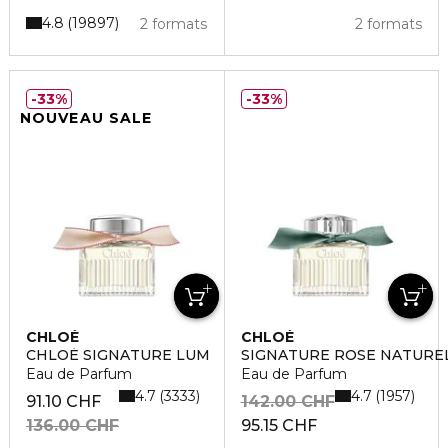
4.8
19897
2 formats
2 formats
33%
33%
NOUVEAU SALE
CHLOÉ
CHLOÉ
CHLOÉ SIGNATURE LUM
SIGNATURE ROSE NATURE
Eau de Parfum
Eau de Parfum
4.7
4.7
3333
1957
91.10 CHF
142.00 CHF
136.00 CHF
95.15 CHF