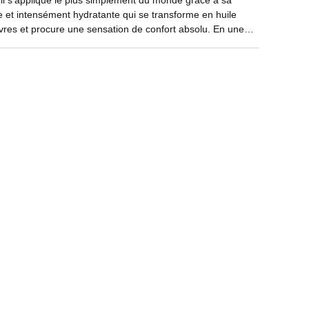
 il s’applique le plus simplement du monde grâce à sa
te et intensément hydratante qui se transforme en huile
lèvres et procure une sensation de confort absolu. En une
at vibrant, ultra brillant et intense, grâce à une
 choisies pour leur pouvoir de réflexion de la lumière.
un maquillage des lèvres brillant en un seul geste.