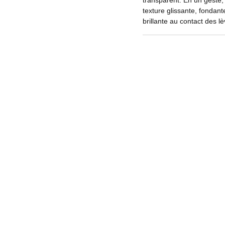
transparent. En un geste,
texture glissante, fondan
brillante au contact des 
seconde, obtenez un résult
combinaison d'huiles fines
Appliquer à l’envie, pour 