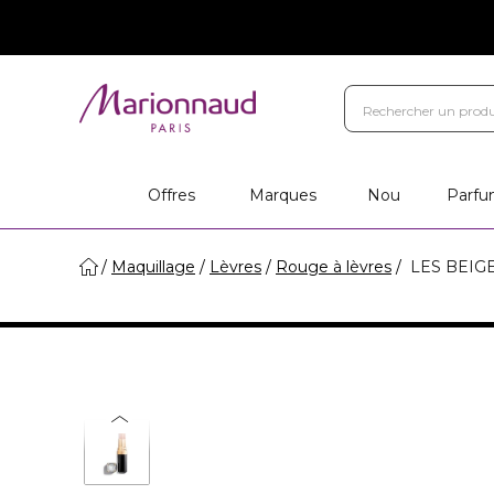
Offres
Marques
Nou
Parfu
Maquillage
Lèvres
Rouge à lèvres
LES BEIGE