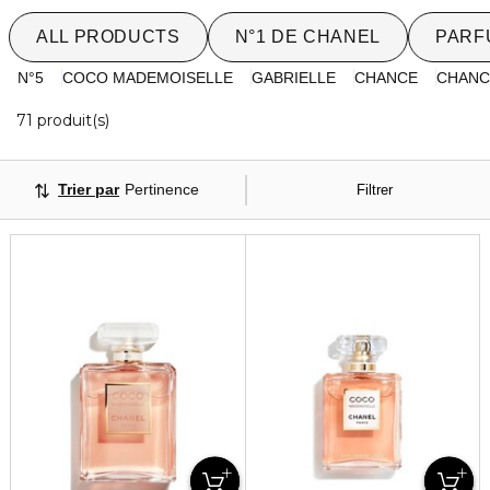
ALL PRODUCTS
N°1 DE CHANEL
PARF
N°5
COCO MADEMOISELLE
GABRIELLE
CHANCE
CHANC
20 Produits Affichés
71 produit(s)
Trier par
Pertinence
Filtrer