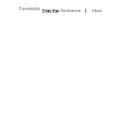
0 Produits Affichés
0 produit(s)
Trier Par
Pertinence
Filtrer