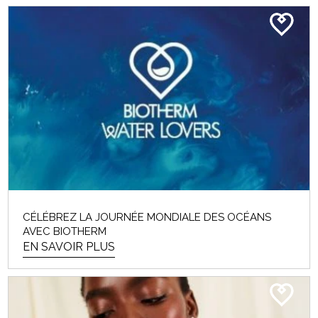
EN SAVOIR PLUS
ROUTINE QUOTIDIENNE DE
SOINS DE LA PEAU POUR LES
HOMMES
CÉLÉBREZ LA JOURNÉE MONDIALE DES OCÉANS
AVEC BIOTHERM
Messieurs, si votre idée d’une « routine de soins de
EN SAVOIR PLUS
la peau solide » est un peu de savon...
EN SAVOIR PLUS