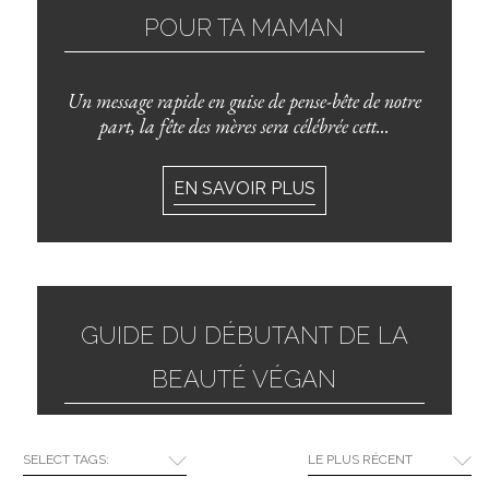
POUR TA MAMAN
Un message rapide en guise de pense-bête de notre
part, la fête des mères sera célébrée cett...
EN SAVOIR PLUS
GUIDE DU DÉBUTANT DE LA
BEAUTÉ VÉGAN
Si vous pensiez que la beauté végan était une
SELECT TAGS:
LE PLUS RÉCENT
tendance éphémère, détrompez-vous. Après des...