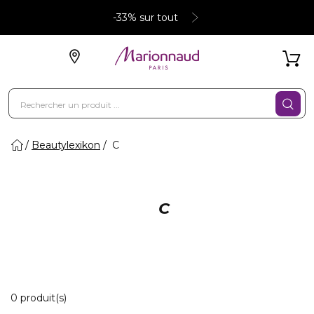
-33% sur tout
Beautylexikon
C
C
0 Produits Affichés
0 produit(s)