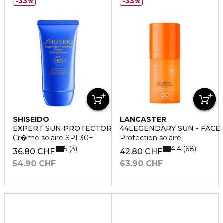
33%
33%
SHISEIDO
LANCASTER
EXPERT SUN PROTECTOR LOTION
44LEGENDARY SUN - FACE
Cr�me solaire SPF30+
Protection solaire
5
4.4
3
68
36.80 CHF
42.80 CHF
54.90 CHF
63.90 CHF