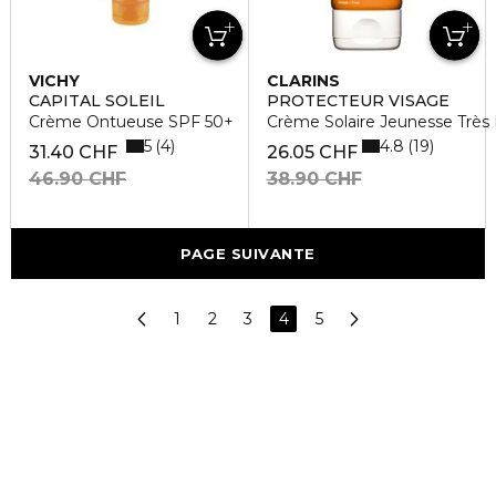
VICHY
CLARINS
CAPITAL SOLEIL
PROTECTEUR VISAGE
Crème Ontueuse SPF 50+
Crème Solaire Jeunesse Très
5
4.8
4
19
31.40 CHF
26.05 CHF
46.90 CHF
38.90 CHF
PAGE SUIVANTE
1
2
3
4
5