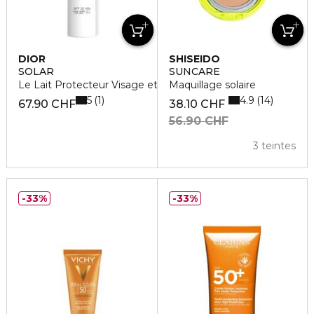
DIOR
SHISEIDO
SOLAR
SUNCARE
Le Lait Protecteur Visage et Corps SPF 30
Maquillage solaire
5
4.9
1
14
67.90 CHF
38.10 CHF
56.90 CHF
3 teintes
33%
33%