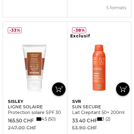
5 formats
33%
38%
Exclusif
SISLEY
SVR
LIGNE SOLAIRE
SUN SECURE
Protection solaire SPF 30
Lait Crepitant 50+ 200ml
4.5
3
50
2
165.50 CHF
33.40 CHF
247.00 CHF
53.90 CHF