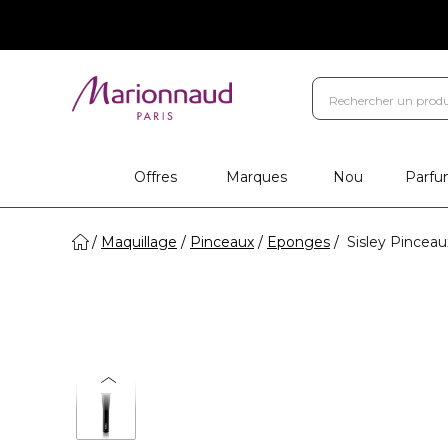
Marques
Votre cadeau
Ca
Magasins
Offres
Marques
Nou
Parfu
Maquillage
Pinceaux
Eponges
Sisley Pinceau