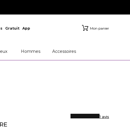
s
Gratuit
App
Mon panier
RFUMS
Chanel
Dior
eux
Hommes
Accessoires
1 avis
RE