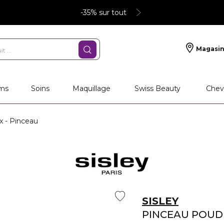
-35% sur tout
Magasin
deaux personnalisés
SOINS
Maquillage
PA
ms
Soins
Maquillage
Swiss Beauty
Chev
x - Pinceau
SISLEY
PINCEAU POUD