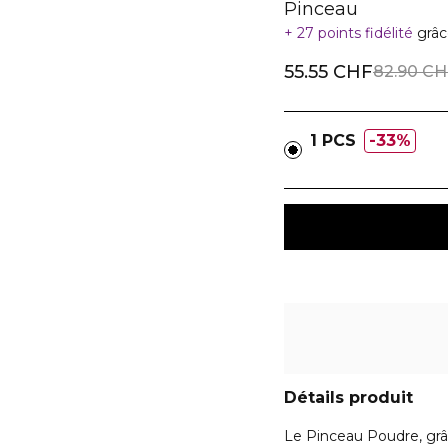
Pinceau
27 points fidélité
grâc
55.55 CHF
82.90 CH
1 PCS
33%
Détails produit
Le Pinceau Poudre, grâ