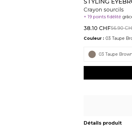
STYLING EYEB
Crayon sourcils
19 points fidélité
grâc
38.10 CHF
56.90 C
Couleur
03 Taupe B
03 Taupe Brow
Détails produit