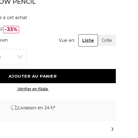
ROW PENCIL
e à cet achat
HF
33%
rown
Vue en:
Liste
Grille
n
 AJOUTER AU PANIER 
 Vérifier en filiale 
Livraison en 24 h*