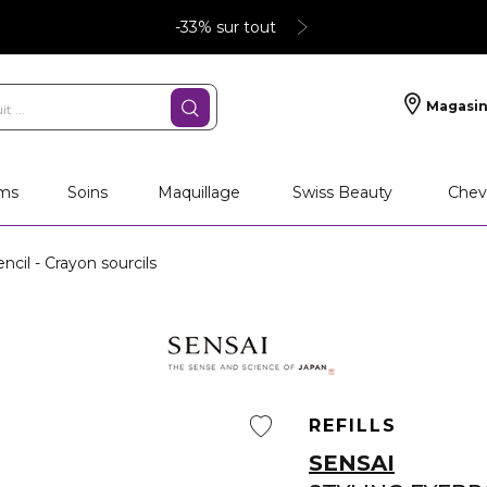
-33% sur tout
Magasin
ms
Soins
Maquillage
Swiss Beauty
Chev
cil - Crayon sourcils
REFILLS
SENSAI