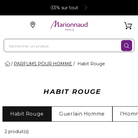
-33% sur tout
PARFUMS POUR HOMME
Habit Rouge
HABIT ROUGE
Habit Rouge
Guerlain Homme
l'Homm
2 Produits Affichés
2 produit(s)