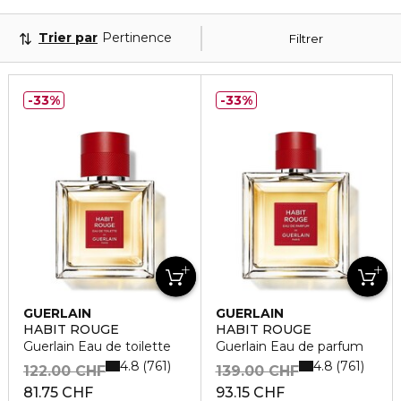
Trier par
Pertinence
Filtrer
33%
33%
GUERLAIN
GUERLAIN
HABIT ROUGE
HABIT ROUGE
Guerlain Eau de toilette
Guerlain Eau de parfum
4.8
4.8
761
761
122.00 CHF
139.00 CHF
81.75 CHF
93.15 CHF