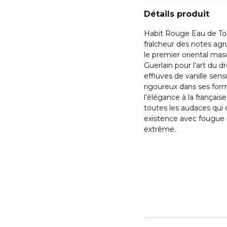
Détails produit
Habit Rouge Eau de Toil
fraîcheur des notes ag
le premier oriental ma
Guerlain pour l'art du d
effluves de vanille sen
rigoureux dans ses for
l’élégance à la frança
toutes les audaces qui 
existence avec fougue e
extrême.