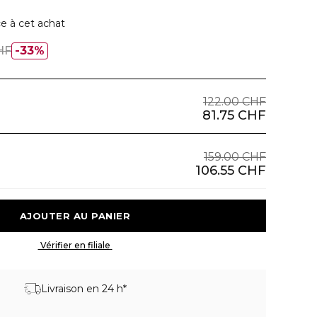
e à cet achat
HF
33%
122.00 CHF
81.75 CHF
159.00 CHF
106.55 CHF
 AJOUTER AU PANIER 
 Vérifier en filiale 
Livraison en 24 h*