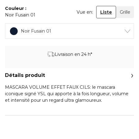
Couleur
Vue en:
Liste
Grille
Noir Fusain 01
Noir Fusain 01
Livraison en 24 h*
Détails produit
MASCARA VOLUME EFFET FAUX CILS: le mascara
iconique signé YSL qui apporte à la fois longueur, volume
et intensité pour un regard ultra glamoureux.
Mythique, la formule de MASCARA VOLUME EFFET FAUX
CILS ne dessèche pas, pour un résultat maquillage intense
jusqu’à la dernière goutte. Enrichi en sérum de soin, la