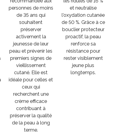
recommandée aux
les ridules de 16 %
personnes de moins
et neutralise
de 35 ans qui
l'oxydation cutanée
souhaitent
de 50 %. Grâce à ce
préserver
bouclier protecteur
activement la
proactif, la peau
jeunesse de leur
renforce sa
s
peau et prévenir les
résistance pour
a
premiers signes de
rester visiblement
vieillissement
jeune plus
cutané. Elle est
longtemps.
à
idéale pour celles et
ceux qui
recherchent une
crème efficace
contribuant à
préserver la qualité
de la peau à long
terme.