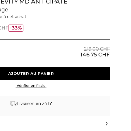
EVITY MD ANTICIPATE
age
e à cet achat
 CHF
33%
219.00 CHF
146.75 CHF
 AJOUTER AU PANIER 
 Vérifier en filiale 
Livraison en 24 h*