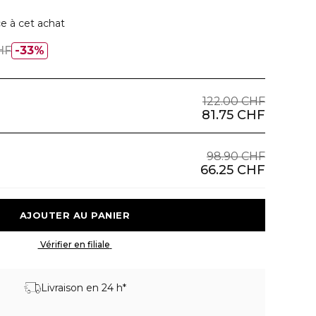
e à cet achat
HF
33%
122.00 CHF
81.75 CHF
98.90 CHF
66.25 CHF
 AJOUTER AU PANIER 
 Vérifier en filiale 
Livraison en 24 h*