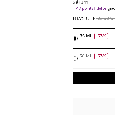
Sérum
40 points fidélité
grâc
81.75 CHF
122.00 C
75 ML
33%
50 ML
33%