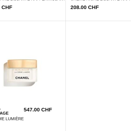
0 CHF
208.00 CHF
L
547.00 CHF
MAGE
FEKTION DER HAUT
ME LUMIÈRE