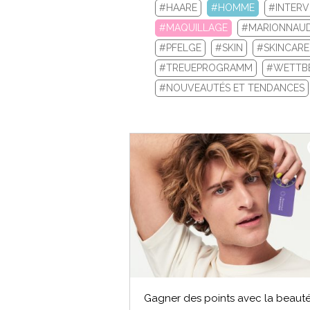
#HAARE
#HOMME
#INTERV
#MAQUILLAGE
#MARIONNAUD
#PFELGE
#SKIN
#SKINCARE
#TREUEPROGRAMM
#WETTB
Si vou
#NOUVEAUTÉS ET TENDANCES
Gagner des points avec la beaut