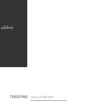
N
 célébrée
TRIER PAR:
LE PLUS RÉCENT