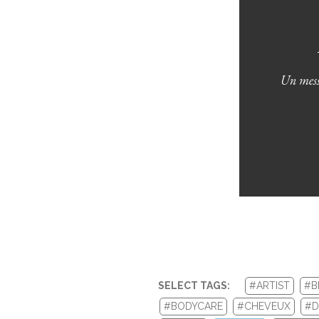
Un messa
SELECT TAGS:
#ARTIST
#B
#BODYCARE
#CHEVEUX
#D