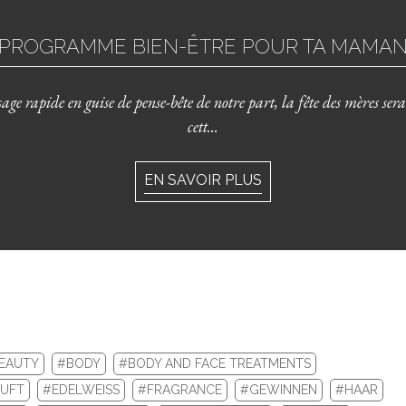
PROGRAMME BIEN-ÊTRE POUR TA MAMA
ge rapide en guise de pense-bête de notre part, la fête des mères sera
cett...
EN SAVOIR PLUS
EAUTY
#BODY
#BODY AND FACE TREATMENTS
UFT
#EDELWEISS
#FRAGRANCE
#GEWINNEN
#HAAR