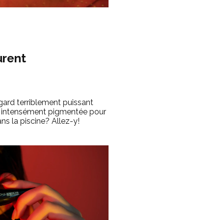
urent
gard terriblement puissant
le intensément pigmentée pour
ns la piscine? Allez-y!