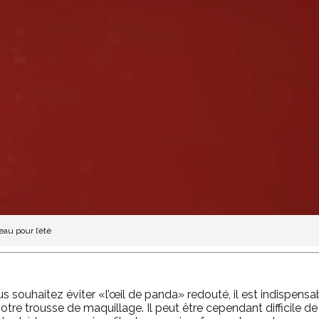
eau pour l’été
ous souhaitez éviter «l’œil de panda» redouté, il est indispens
 votre trousse de maquillage. Il peut être cependant difficile 