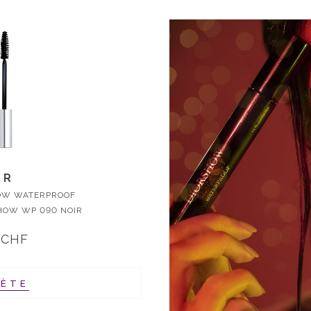
OR
OW WATERPROOF
HOW WP 090 NOIR
 CHF
HÈTE