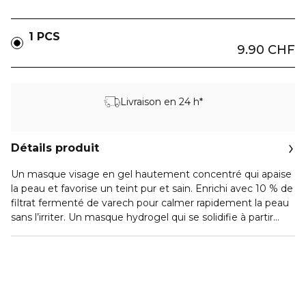
1 PCS
9.90 CHF
Livraison en 24 h*
Détails produit
Un masque visage en gel hautement concentré qui apaise
la peau et favorise un teint pur et sain. Enrichi avec 10 % de
filtrat fermenté de varech pour calmer rapidement la peau
sans l’irriter. Un masque hydrogel qui se solidifie à partir
d’un sérum en ampoule et devient transparent lorsque les
actifs sont absorbés.