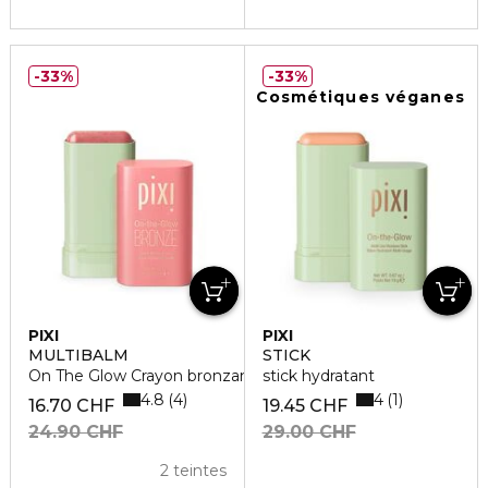
33%
33%
Cosmétiques véganes
PIXI
PIXI
MULTIBALM
STICK
On The Glow Crayon bronzant
stick hydratant
4.8
4
4
1
16.70 CHF
19.45 CHF
24.90 CHF
29.00 CHF
2 teintes