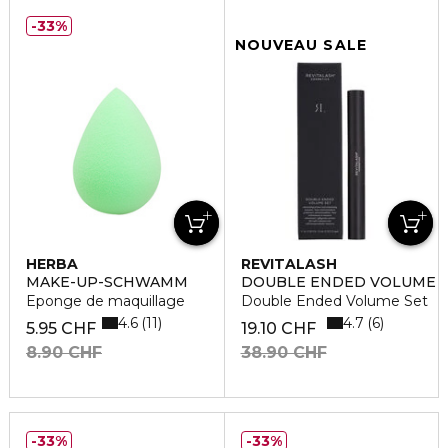
33%
NOUVEAU SALE
HERBA
REVITALASH
MAKE-UP-SCHWAMM
DOUBLE ENDED VOLUME
Eponge de maquillage
Double Ended Volume Set
4.6
4.7
11
6
5.95 CHF
19.10 CHF
8.90 CHF
38.90 CHF
33%
33%