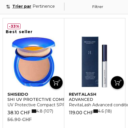
Trier par
Pertinence
Filtrer
33%
Best seller
SHISEIDO
REVITALASH
SHI UV PROTECTIVE COMPACT SPF30
ADVANCED
UV Protective Compact SPF30+
RevitaLash Advanced conditio
4.8
4.6
107
18
38.10 CHF
119.00 CHF
56.90 CHF