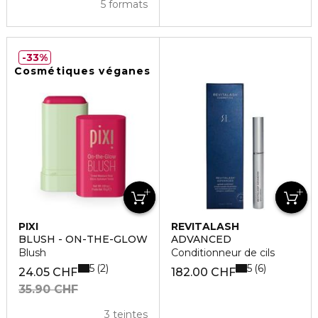
5 formats
33%
Cosmétiques véganes
PIXI
REVITALASH
BLUSH - ON-THE-GLOW
ADVANCED
Blush
Conditionneur de cils
5
5
2
6
24.05 CHF
182.00 CHF
35.90 CHF
3 teintes