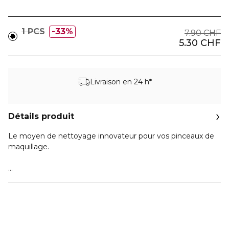
1 PCS
33%
7.90 CHF
5.30 CHF
Livraison en 24 h*
Détails produit
Le moyen de nettoyage innovateur pour vos pinceaux de
maquillage.
Un Must Have pour chaque femme.
Utilisation simple et nettoyage du pinceau, se range
facilement dans tout sac à main. Convient à tous les