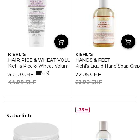
KIEHL'S
KIEHL'S
HAIR RICE & WHEAT VOLUMIZING
HANDS & FEET
Kiehl's Rice & Wheat Volumizing Conditioner
Kiehl's Liquid Hand Soap Grap
5
3
30.10 CHF
22.05 CHF
44.90 CHF
32.90 CHF
33%
Natürlich