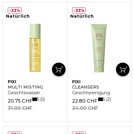
33%
33%
Natürlich
Natürlich
PIXI
PIXI
MULTI MISTING
CLEANSERS
Gesichtswasser
Gesichtsreinigung
5
5
5
2
20.75 CHF
22.80 CHF
31.00 CHF
34.00 CHF