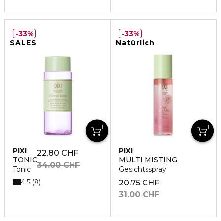
33%
33%
SALES
Natürlich
PIXI
PIXI
22.80 CHF
TONIC
MULTI MISTING
34.00 CHF
Tonic
Gesichtsspray
4.5
8
20.75 CHF
31.00 CHF