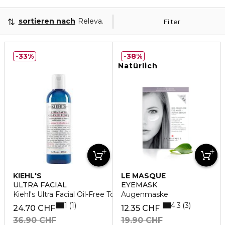
sortieren nach
Relevanz
Filter
33%
38%
Natürlich
KIEHL'S
LE MASQUE
SWITZERLAND
ULTRA FACIAL
EYEMASK
Kiehl's Ultra Facial Oil-Free Toner
Augenmaske
1
4.3
1
3
24.70 CHF
12.35 CHF
36.90 CHF
19.90 CHF