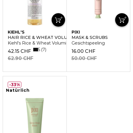
KIEHL'S
PIXI
HAIR RICE & WHEAT VOLUMIZING
MASK & SCRUBS
Kiehl's Rice & Wheat Volumizing Shampoo
Gesichtspeeling
5
7
42.15 CHF
16.00 CHF
62.90 CHF
50.00 CHF
33%
Natürlich