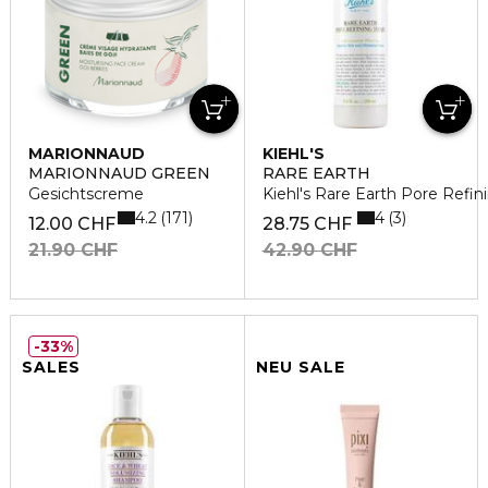
MARIONNAUD
KIEHL'S
MARIONNAUD GREEN
RARE EARTH
Gesichtscreme
Kiehl's Rare Earth Pore Refin
4.2
4
171
3
12.00 CHF
28.75 CHF
21.90 CHF
42.90 CHF
33%
SALES
NEU SALE