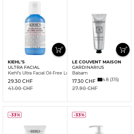
KIEHL'S
LE COUVENT MAISON
DE PARFUM
ULTRA FACIAL
GARDINARIUS
Kiehl's Ultra Facial Oil-Free Lotion
Balsam
4.8
315
29.30 CHF
17.30 CHF
41.00 CHF
27.90 CHF
33%
33%