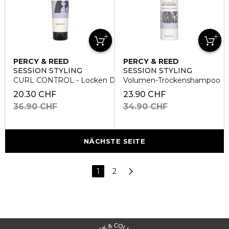
PERCY & REED
PERCY & REED
SESSION STYLING
SESSION STYLING
CURL CONTROL - Locken Definierende Creme
Volumen-Trockenshampoo
20.30 CHF
23.90 CHF
36.90 CHF
34.90 CHF
NÄCHSTE SEITE
1
2