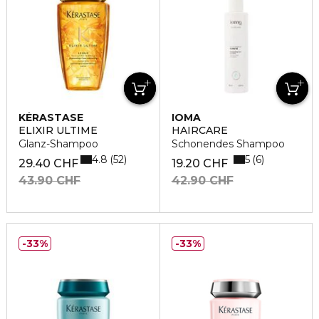
KÉRASTASE
IOMA
ELIXIR ULTIME
HAIRCARE
Glanz-Shampoo
Schonendes Shampoo
4.8
5
52
6
29.40 CHF
19.20 CHF
43.90 CHF
42.90 CHF
33%
33%