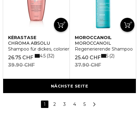
KÉRASTASE
MOROCCANOIL
CHROMA ABSOLU
MOROCCANOIL
Shampoo für dickes, coloriertes Haar
Regenerierende Shampoo
4.5
5
32
2
26.75 CHF
25.40 CHF
39.90 CHF
37.90 CHF
NÄCHSTE SEITE
1
2
3
4
5