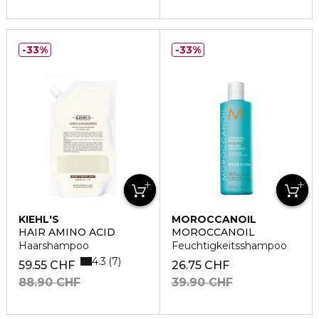
33%
33%
KIEHL'S
MOROCCANOIL
HAIR AMINO ACID
MOROCCANOIL
Haarshampoo
Feuchtigkeitsshampoo
4.3
7
59.55 CHF
26.75 CHF
88.90 CHF
39.90 CHF