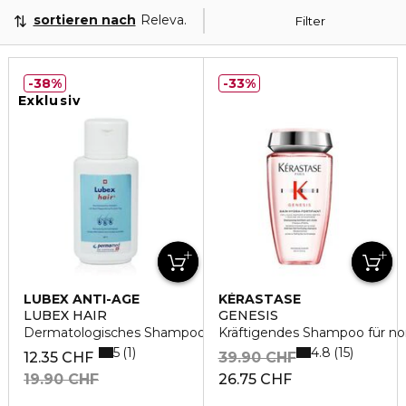
sortieren nach
Relevanz
Filter
38%
33%
Exklusiv
LUBEX ANTI-AGE
KÉRASTASE
LUBEX HAIR
GENESIS
Dermatologisches Shampoo
Kräftigendes Shampoo für nor
5
4.8
1
15
12.35 CHF
39.90 CHF
19.90 CHF
26.75 CHF