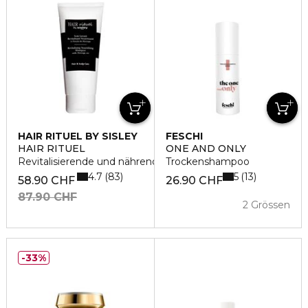
HAIR RITUEL BY SISLEY
FESCHI
HAIR RITUEL
ONE AND ONLY
Revitalisierende und nährende Reinigung
Trockenshampoo
4.7
5
83
13
58.90 CHF
26.90 CHF
87.90 CHF
2 Grössen
33%