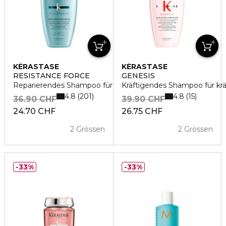
KÉRASTASE
KÉRASTASE
RESISTANCE FORCE
GENESIS
Reparierendes Shampoo für geschädigtes Haar
Kräftigendes Shampoo für krä
4.8
4.8
201
15
36.90 CHF
39.90 CHF
24.70 CHF
26.75 CHF
2 Grössen
2 Grössen
33%
33%