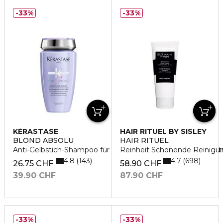
33%
33%
KÉRASTASE
HAIR RITUEL BY SISLEY
BLOND ABSOLU
HAIR RITUEL
Anti-Gelbstich-Shampoo für blondes, aufgehelltes oder gest
Reinheit Schonende Reinigu
4.8
4.7
143
698
26.75 CHF
58.90 CHF
39.90 CHF
87.90 CHF
33%
33%