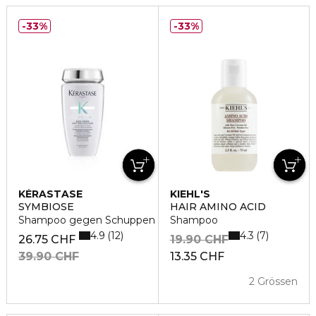
33%
33%
KÉRASTASE
KIEHL'S
SYMBIOSE
HAIR AMINO ACID
Shampoo gegen Schuppen für trockene Kopfhaut
Shampoo
4.9
4.3
12
7
26.75 CHF
19.90 CHF
39.90 CHF
13.35 CHF
2 Grössen