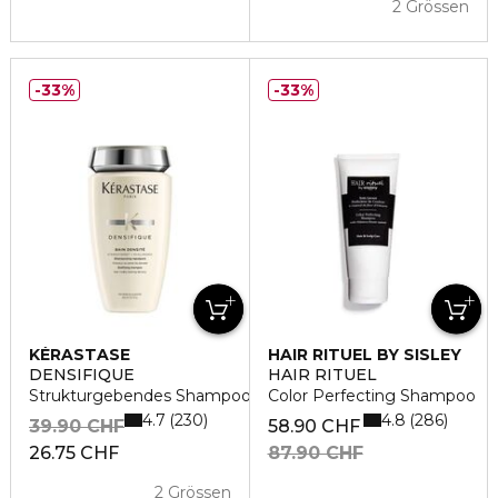
2 Grössen
33%
33%
KÉRASTASE
HAIR RITUEL BY SISLEY
DENSIFIQUE
HAIR RITUEL
Strukturgebendes Shampoo für Haar mit Dichtemangel
Color Perfecting Shampoo
4.7
4.8
230
286
39.90 CHF
58.90 CHF
26.75 CHF
87.90 CHF
2 Grössen