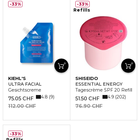
33%
33%
Refills
KIEHL'S
SHISEIDO
ULTRA FACIAL
ESSENTIAL ENERGY
Gesichtscreme
Tagescrème SPF 20 Refill
4.8
4.9
9
202
75.05 CHF
51.50 CHF
112.00 CHF
76.90 CHF
33%
Refills