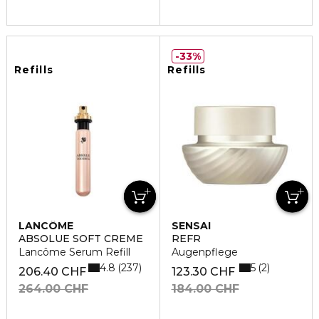
33%
Refills
Refills
LANCÔME
SENSAI
ABSOLUE SOFT CREME
REFR
Lancôme Serum Refill
Augenpflege
4.8
5
237
2
206.40 CHF
123.30 CHF
264.00 CHF
184.00 CHF