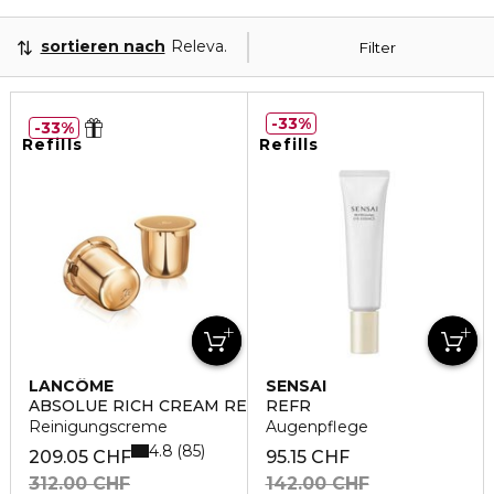
sortieren nach
Relevanz
Filter
33%
33%
Refills
Refills
LANCÔME
SENSAI
ABSOLUE RICH CREAM REFILL
REFR
Reinigungscreme
Augenpflege
4.8
85
209.05 CHF
95.15 CHF
312.00 CHF
142.00 CHF