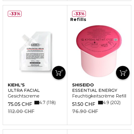
33%
33%
Refills
KIEHL'S
SHISEIDO
ULTRA FACIAL
ESSENTIAL ENERGY
Gesichtscreme
Feuchtigkeitscrème Refill
4.7
4.9
118
202
75.05 CHF
51.50 CHF
112.00 CHF
76.90 CHF