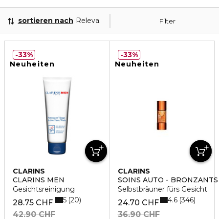
sortieren nach
Relevanz
Filter
33%
33%
Neuheiten
Neuheiten
CLARINS
CLARINS
CLARINS MEN
SOINS AUTO - BRONZANTS
Gesichtsreinigung
Selbstbräuner fürs Gesicht
5
4.6
20
346
28.75 CHF
24.70 CHF
42.90 CHF
36.90 CHF