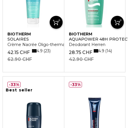
BIOTHERM
BIOTHERM
SOLAIRES
AQUAPOWER 48H PROTEC
Crème Nacrée Oligo-thermale
Deodorant Herren
4.9
4.9
23
14
42.15 CHF
28.75 CHF
62.90 CHF
42.90 CHF
33%
33%
Best seller