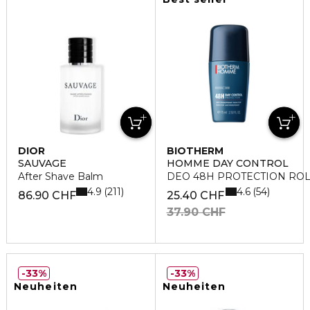
DIOR
BIOTHERM
SAUVAGE
HOMME DAY CONTROL
After Shave Balm
DEO 48H PROTECTION RO
4.9
4.6
211
54
86.90 CHF
25.40 CHF
37.90 CHF
33%
33%
Neuheiten
Neuheiten