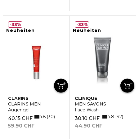
33%
33%
Neuheiten
Neuheiten
CLARINS
CLINIQUE
CLARINS MEN
MEN SAVONS
Augengel
Face Wash
4.6
4.8
30
42
40.15 CHF
30.10 CHF
59.90 CHF
44.90 CHF