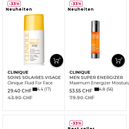
33%
33%
Neuheiten
Neuheiten
CLINIQUE
CLINIQUE
SOINS SOLAIRES VISAGE
MEN SUPER ENERGIZER
Clinique Fluid For Face
Maximum Energizer Moisturi
4.4
4.8
17
56
29.40 CHF
53.55 CHF
43.90 CHF
79.90 CHF
33%
Best seller