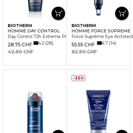
BIOTHERM
BIOTHERM
HOMME DAY CONTROL
HOMME FORCE SUPREME
Day Control 72h Extreme Protect Roll-on
Force Suprême Eye Architec
4.2
4.7
28
14
28.75 CHF
55.55 CHF
42.90 CHF
82.90 CHF
33%