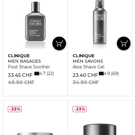
CLINIQUE
CLINIQUE
MEN RASAGES
MEN SAVONS
Post Shave Soother
Aloe Shave Gel
4.7
4.9
22
69
33.45 CHF
23.40 CHF
49.90 CHF
34.90 CHF
33%
33%