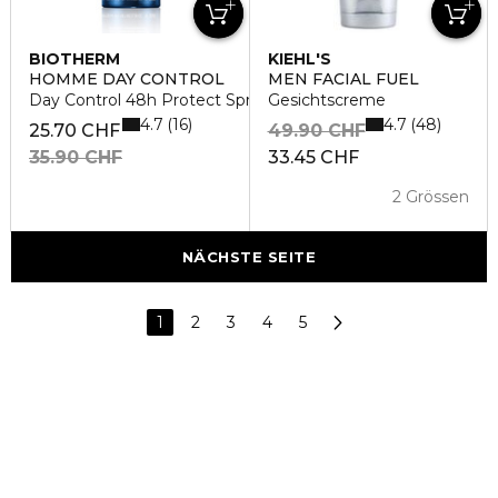
BIOTHERM
KIEHL'S
HOMME DAY CONTROL
MEN FACIAL FUEL
Day Control 48h Protect Spray
Gesichtscreme
4.7
4.7
16
48
25.70 CHF
49.90 CHF
35.90 CHF
33.45 CHF
2 Grössen
NÄCHSTE SEITE
1
2
3
4
5