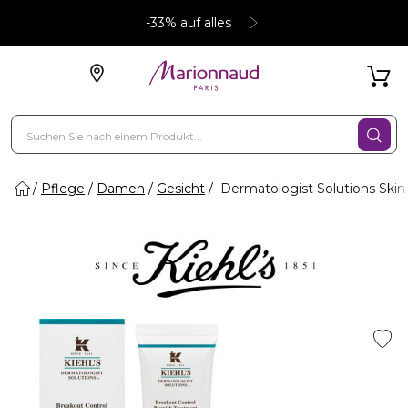
-33% auf alles
Pflege
Damen
Gesicht
Dermatologist Solutions Skin 